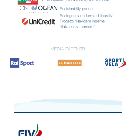
Sustainability partner
Sostegno sotto forma di liberalità
Progetto “Navigare insieme:
l'Italia senza barriere”
MEDIA PARTNER