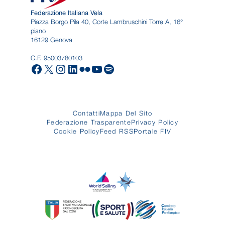
Federazione Italiana Vela
Piazza Borgo Pila 40, Corte Lambruschini Torre A, 16°
piano
16129 Genova
C.F. 95003780103
Facebook
X
Instagram
LinkedIn
Flickr
YouTube
Spotify
Contatti
Mappa Del Sito
Federazione Trasparente
Privacy Policy
Cookie Policy
Feed RSS
Portale FIV