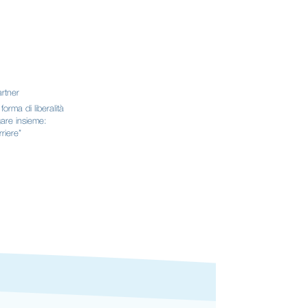
artner
orma di liberalità
gare insieme:
rriere”