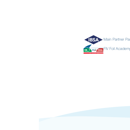
Main Partner Pa
FIV Foil Acade