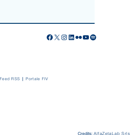
Facebook
X
Instagram
LinkedIn
Flickr
YouTube
Spotify
Feed RSS
Portale FIV
Credits:
AlfaZetaLab Srls