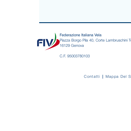
Federazione Italiana Vela
Piazza Borgo Pila 40, Corte Lambruschini T
16129 Genova
C.F. 95003780103
Contatti
Mappa Del S