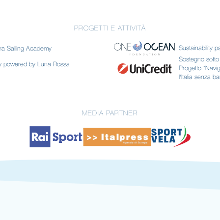
PROGETTI E ATTIVITÀ
Sustainability p
ra Sailing Academy
Sostegno sotto f
my powered by Luna Rossa
Progetto “Navi
l'Italia senza ba
MEDIA PARTNER