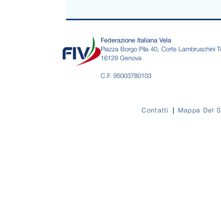
Federazione Italiana Vela
Piazza Borgo Pila 40, Corte Lambruschini T
16129 Genova
C.F. 95003780103
Contatti
Mappa Del S