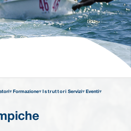
atori
Formazione
Istruttori
Servizi
Eventi
impiche