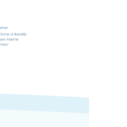
artner
orma di liberalità
gare insieme:
rriere”