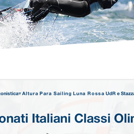
onistica
Altura
Para Sailing
Luna Rossa
UdR e Stazz
nati Italiani Classi Ol