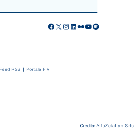
Facebook
X
Instagram
LinkedIn
Flickr
YouTube
Spotify
Feed RSS
Portale FIV
Credits:
AlfaZetaLab Srls