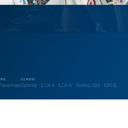
ORE
CLASSI
o Ravennate
Optimist · ILCA 4 · ILCA 6 · Techno 293 · iQFOiL