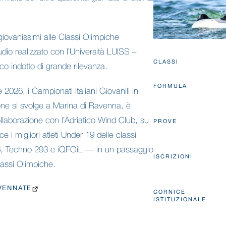
giovanissimi alle Classi Olimpiche
dio realizzato con l’Università LUISS –
CLASSI
 indotto di grande rilevanza.
FORMULA
2026, i Campionati Italiani Giovanili in
one si svolge a Marina di Ravenna, è
llaborazione con l’Adriatico Wind Club, su
PROVE
e i migliori atleti Under 19 delle classi
A 6, Techno 293 e iQFOiL — in un passaggio
ISCRIZIONI
Classi Olimpiche.
VENNATE
CORNICE
ISTITUZIONALE