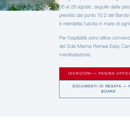
26 al 28 agosto, seguite dalla par
previsto dal punto 10.2 del Bando 
è interdetta l’uscita in mare di og
Per l’ospitalità sono attive convenzio
del Sole Marina Romea Easy Campin
manifestazione.
ISCRIZIONI — PAGINA UFFIC
DOCUMENTI DI REGATA — 
BOARD