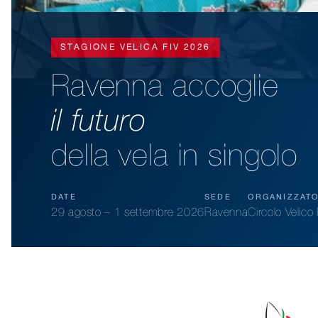
STAGIONE VELICA FIV 2026
Ravenna accoglie
il futuro
della vela in singolo
DATE
SEDE
ORGANIZZAT
29 agosto – 1 settembre 2026
Ravenna
Circolo Velic