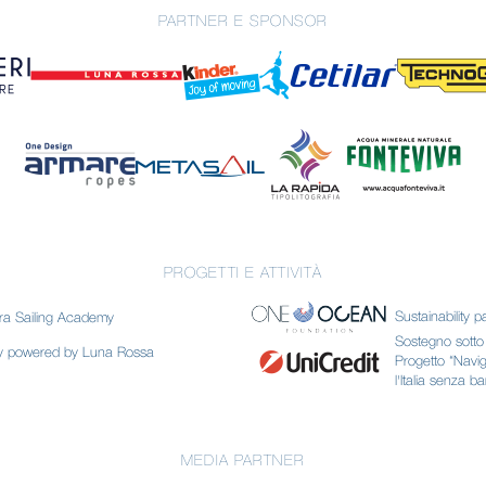
PARTNER E SPONSOR
PROGETTI E ATTIVITÀ
Sustainability p
ra Sailing Academy
Sostegno sotto f
my powered by Luna Rossa
Progetto “Navi
l'Italia senza ba
MEDIA PARTNER