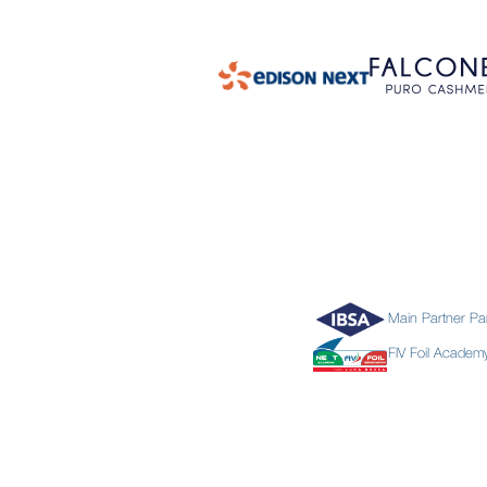
Main Partner Pa
FIV Foil Acade