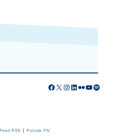
Facebook
X
Instagram
LinkedIn
Flickr
YouTube
Spotify
Feed RSS
Portale FIV