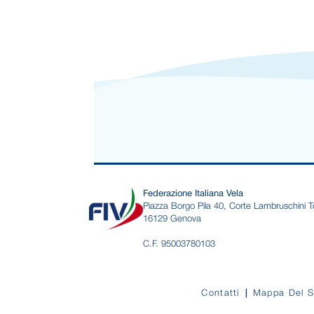
Federazione Italiana Vela
Piazza Borgo Pila 40, Corte Lambruschini T
16129 Genova
C.F. 95003780103
Contatti
Mappa Del S