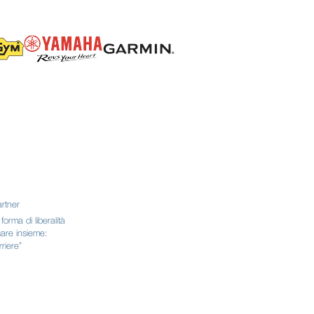
artner
orma di liberalità
gare insieme:
rriere”