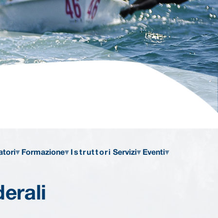
atori
Formazione
Istruttori
Servizi
Eventi
erali