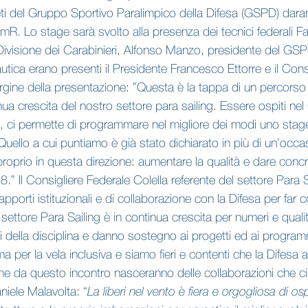
tleti del Gruppo Sportivo Paralimpico della Difesa (GSPD) dara
. Lo stage sarà svolto alla presenza dei tecnici federali Fabio
ivisione dei Carabinieri, Alfonso Manzo, presidente del GS
ica erano presenti il Presidente Francesco Ettorre e il Cons
argine della presentazione: ”Questa è la tappa di un percorso
ua crescita del nostro settore para sailing. Essere ospiti nel 
tà, ci permette di programmare nel migliore dei modi uno stage
Quello a cui puntiamo è già stato dichiarato in più di un’occas
proprio in questa direzione: aumentare la qualità e dare concre
Il Consigliere Federale Colella referente del settore Para Sa
pporti istituzionali e di collaborazione con la Difesa per far 
 settore Para Sailing è in continua crescita per numeri e qualit
i della disciplina e danno sostegno ai progetti ed ai programmi
per la vela inclusiva e siamo fieri e contenti che la Difesa ab
o che da questo incontro nasceranno delle collaborazioni che ci
niele Malavolta: “
La liberi nel vento è fiera e orgogliosa di os