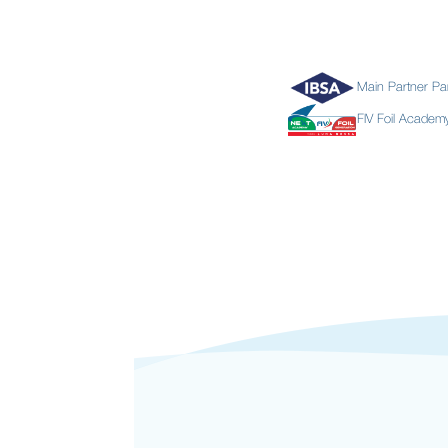
Main Partner Pa
FIV Foil Acade