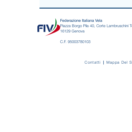
Federazione Italiana Vela
Piazza Borgo Pila 40, Corte Lambruschini T
16129 Genova
C.F. 95003780103
Contatti
Mappa Del S