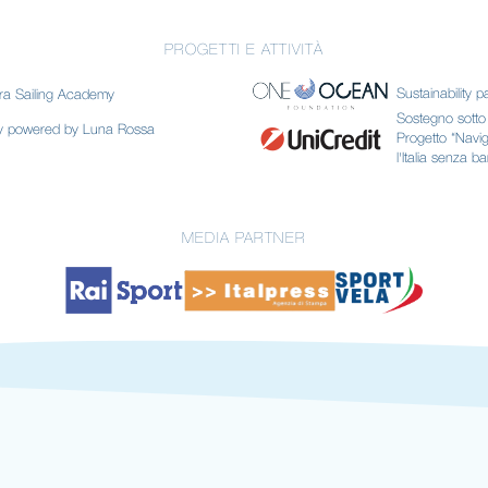
PROGETTI E ATTIVITÀ
Sustainability p
ra Sailing Academy
Sostegno sotto f
my powered by Luna Rossa
Progetto “Navi
l'Italia senza ba
MEDIA PARTNER