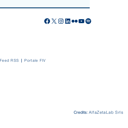
Facebook
X
Instagram
LinkedIn
Flickr
YouTube
Spotify
Feed RSS
Portale FIV
Credits:
AlfaZetaLab Srls