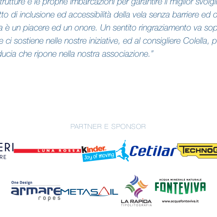
trutture e le proprie imbarcazioni per garantire il miglior sv
to di inclusione ed accessibilità della vela senza barriere ed of
 è un piacere ed un onore. Un sentito ringraziamento va sopr
ci sostiene nelle nostre iniziative, ed al consigliere Colella, pe
iducia che ripone nella nostra associazione.”
PARTNER E SPONSOR