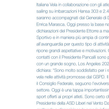
Italiana Vela in collaborazione con gli a
sailing su imbarcazioni Hansa 303 e 2.4mR
saranno accompagnati dal Generale di D
Enrica Marasca. Oggi presso la base naut
dichiarazioni del Presidente Ettorre a m
Sportivo e in maniera più ampia di contin
all’avanguardia per questo tipo di attivi
ripone grandi aspettative e motivazioni. 
contatti con il Presidente Pancalli sono 
con un grande sogno, Los Angeles 2028.” 
dichiara: “Sono molto soddisfatto per i ra
vela nelle attività promosse dal GSPD. Il
il Consiglio Federale, seguono l’evolvers
settore. Oggi è una tappa importantissima 
sport offerti ai propri atleti. Sono cert
Presidente della ASD Liberi nel Vento Da