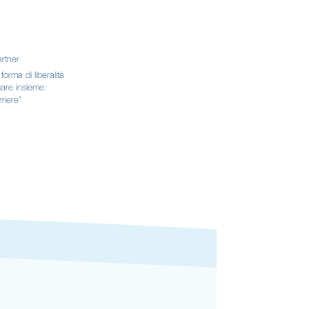
artner
orma di liberalità
gare insieme:
rriere”