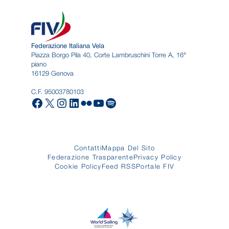
Federazione Italiana Vela
Piazza Borgo Pila 40, Corte Lambruschini Torre A, 16°
piano
16129 Genova
C.F. 95003780103
Facebook
X
Instagram
LinkedIn
Flickr
YouTube
Spotify
Contatti
Mappa Del Sito
Federazione Trasparente
Privacy Policy
Cookie Policy
Feed RSS
Portale FIV