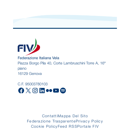
Federazione Italiana Vela
Piazza Borgo Pila 40, Corte Lambruschini Torre A, 16°
piano
16129 Genova
C.F. 95003780103
Facebook
X
Instagram
LinkedIn
Flickr
YouTube
Spotify
Contatti
Mappa Del Sito
Federazione Trasparente
Privacy Policy
Cookie Policy
Feed RSS
Portale FIV