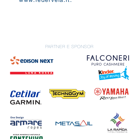
www.federvela.it.
PARTNER E SPONSOR