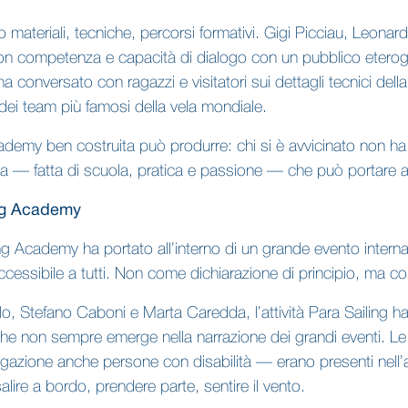
ato materiali, tecniche, percorsi formativi. Gigi Picciau, Leo
 con competenza e capacità di dialogo con un pubblico etero
conversato con ragazzi e visitatori sui dettagli tecnici della
dei team più famosi della vela mondiale.
 Academy ben costruita può produrre: chi si è avvicinato non h
 — fatta di scuola, pratica e passione — che può portare a v
ing Academy
ng Academy ha portato all’interno di un grande evento intern
ccessibile a tutti. Non come dichiarazione di principio, ma c
Stefano Caboni e Marta Caredda, l’attività Para Sailing ha o
 che non sempre emerge nella narrazione dei grandi eventi. 
navigazione anche persone con disabilità — erano presenti ne
lire a bordo, prendere parte, sentire il vento.