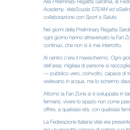
Alla Preliminary Regatta Sardinia, la Fe
Academy, VelaScuola STEAM ed eSailing. 
collaborazione con Sport e Salute.
Nei giorni della Preliminary Regatta Sardin
ogni giorno hanno attraversato la Fan Zone
continuo, che non si è mai interrotto.
Al centro c’era il maxischermo. Ogni gio
dell’area: migliaia di persone si racco
— pubblico vero, coinvolto, capace di tra
vedevano in acqua, ma lo schermo dava a
Attorno la Fan Zone si è sviluppata in t
fermarsi, vivere lo spazio non come pa
offrire, a qualsiasi età, con qualsiasi fa
La Federazione Italiana Vela era present