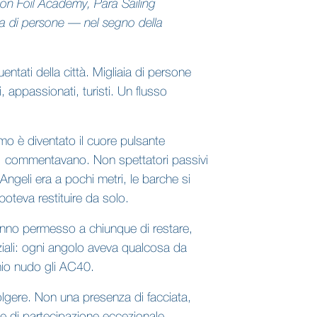
 con Foil Academy, Para Sailing
ia di persone — nel segno della
uentati della città. Migliaia di persone
, appassionati, turisti. Un flusso
mo è diventato il cuore pulsante
no, commentavano. Non spettatori passivi
Angeli era a pochi metri, le barche si
oteva restituire da solo.
 hanno permesso a chiunque di restare,
iali: ogni angolo aveva qualcosa da
chio nudo gli AC40.
olgere. Non una presenza di facciata,