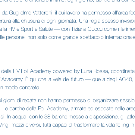
ci diversi e di tenere il ritmo, ogni giorno, dentro una corni
 da Guglielmo Vatteroni, il cui lavoro ha permesso all’area fe
tura alla chiusura di ogni giornata. Una regia spesso invisibil
 tra la FIV e Sport e Salute — con Tiziana Cuccu come riferim
o alle persone, non solo come grande spettacolo internaziona
llo della FIV Foil Academy powered by Luna Rossa, coordinata
l’Academy. È qui che la vela del futuro — quella degli AC40, d
o in modo concreto.
nei giorni di regata non hanno permesso di organizzare session
 Le barche della Foil Academy, armate ed esposte nelle aree a
iosi. In acqua, con le 38 barche messe a disposizione, gli atle
ng: mezzi diversi, tutti capaci di trasformare la vela foiling i