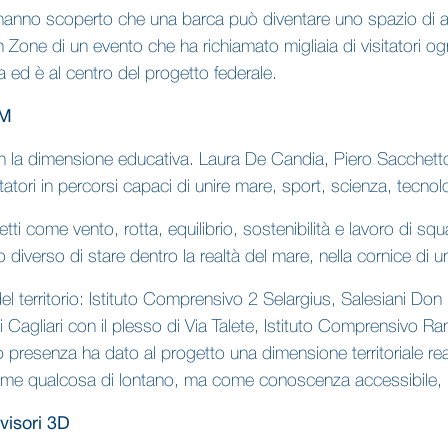
 hanno scoperto che una barca può diventare uno spazio di aut
Zone di un evento che ha richiamato migliaia di visitatori og
ra ed è al centro del progetto federale.
AM
 con la dimensione educativa. Laura De Candia, Piero Sacchet
itatori in percorsi capaci di unire mare, sport, scienza, tecn
 come vento, rotta, equilibrio, sostenibilità e lavoro di sq
iverso di stare dentro la realtà del mare, nella cornice di u
el territorio: Istituto Comprensivo 2 Selargius, Salesiani Don
i Cagliari con il plesso di Via Talete, Istituto Comprensivo 
 presenza ha dato al progetto una dimensione territoriale rea
come qualcosa di lontano, ma come conoscenza accessibile, p
 visori 3D