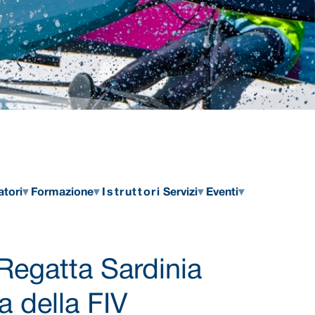
atori
Formazione
Istruttori
Servizi
Eventi
 Regatta Sardinia
na della FIV