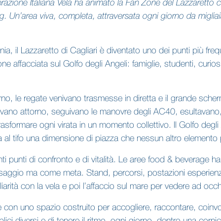
derazione Italiana Vela ha animato la Fan Zone del Lazzaretto
Un’area viva, completa, attraversata ogni giorno da miglia
ia, il Lazzaretto di Cagliari è diventato uno dei punti più freq
 affacciata sul Golfo degli Angeli: famiglie, studenti, curiosi
rno, le regate venivano trasmesse in diretta e il grande scher
glievano attorno, seguivano le manovre degli AC40, esultava
sformare ogni virata in un momento collettivo. Il Golfo degli 
l tifo una dimensione di piazza che nessun altro elemento p
anti punti di confronto e di vitalità. Le aree food & beverage
ssaggio ma come meta. Stand, percorsi, postazioni esperienz
miliarità con la vela e poi l’affaccio sul mare per vedere ad oc
e con uno spazio costruito per accogliere, raccontare, coinv