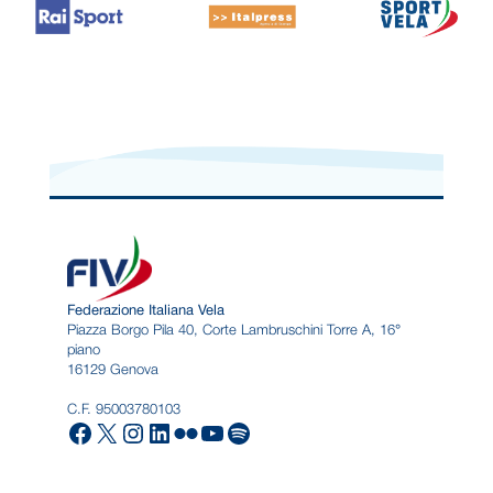
Federazione Italiana Vela
Piazza Borgo Pila 40, Corte Lambruschini Torre A, 16°
piano
16129 Genova
C.F. 95003780103
Facebook
X
Instagram
LinkedIn
Flickr
YouTube
Spotify