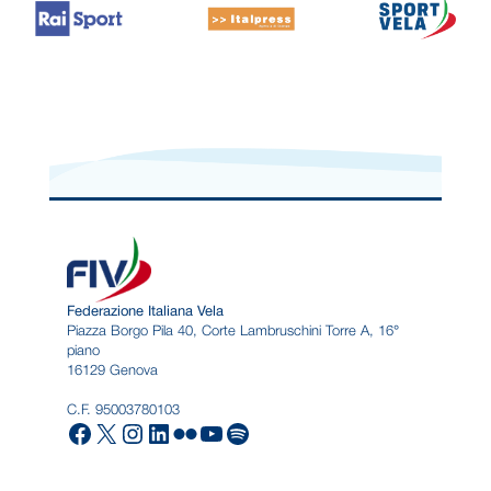
Federazione Italiana Vela
Piazza Borgo Pila 40, Corte Lambruschini Torre A, 16°
piano
16129 Genova
C.F. 95003780103
Facebook
X
Instagram
LinkedIn
Flickr
YouTube
Spotify